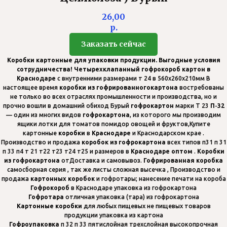
26,00
р.
Заказать сейчас
Коробки
картонные
для упаковки продукции. Выгодные условия
сотрудничества! Четырехклапанный
гофрокороб картон в
Краснодаре
с внутренними размерами т 24 в 560х260х210мм В
настоящее время
коробки
из
гофрированного
картона
востребованы
не только во всех отраслях промышленности и производства, но и
прочно вошли в домашний обиход Бурый
гофрокартон
марки Т 23
П
-
32
— один из многих видов
гофрокартона
, из которого мы производим
ящики лотки для томатов помидор овощей и фруктов,Купите
картонные
коробки
в
Краснодаре
и Краснодарском крае .
Производство и продажа
коробок
из
гофрокартона
всех типов п31 п 31
п 33 п4 т 21 т22 т23 т24 т25 и размеров в
Краснодаре оптом
.
Коробки
из
гофрокартона
от
Доставка и самовывоз.
Гофрированная
коробка
самосборная серия , так же листы сложная высечка , Производство и
продажа
картонных
коробок
и гофротары; нанесение печати на короба
Гофрокороб
в Краснодаре упаковка из гофрокартона
Гофротара
отличная упаковка (тара) из гофрокартона
Картонные коробки
для любых пищевых не пищевых товаров
продукции упаковка из картона
Гофроупаковка
п 32 п 33 пятислойная трехслойная высокопрочная