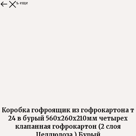
Смотреть еще
Коробка гофроящик из гофрокартона т
24 в бурый 560х260х210мм четырех
клапанная гофрокартон (2 слоя
Целлюлоза ) Бурый