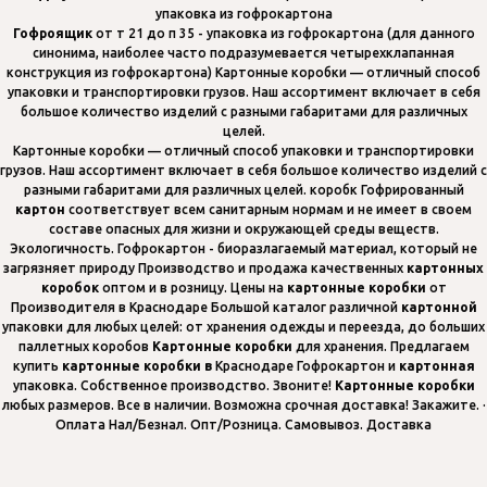
упаковка из гофрокартона
Гофроящик
от т 21 до п 35 - упаковка из гофрокартона (для данного
синонима, наиболее часто подразумевается четырехклапанная
конструкция из гофрокартона) Картонные коробки — отличный способ
упаковки и транспортировки грузов. Наш ассортимент включает в себя
большое количество изделий с разными габаритами для различных
целей.
Картонные коробки — отличный способ упаковки и транспортировки
грузов. Наш ассортимент включает в себя большое количество изделий с
разными габаритами для различных целей. коробк Гофрированный
картон
соответствует всем санитарным нормам и не имеет в своем
составе опасных для жизни и окружающей среды веществ.
Экологичность. Гофрокартон - биоразлагаемый материал, который не
загрязняет природу Производство и продажа качественных
картонных
коробок
оптом и в розницу. Цены на
картонные
коробки
от
Производителя в Краснодаре Большой каталог различной
картонной
упаковки для любых целей: от хранения одежды и переезда, до больших
паллетных коробов
Картонные
коробки
для хранения. Предлагаем
купить
картонные
коробки
в
Краснодаре Гофрокартон и
картонная
упаковка. Собственное производство. Звоните!
Картонные
коробки
любых размеров. Все в наличии. Возможна срочная доставка! Закажите. ·
Оплата Нал/Безнал. Опт/Розница. Самовывоз. Доставка