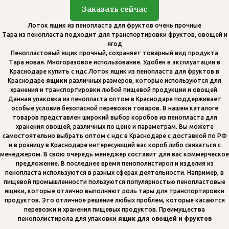
Заказать сейчас
Лоток ящик из пенопласта для фруктов очень прочные
Тара из пенопласта подходит для транспортировки фруктов, овощей и
ягод
Пенопластовый ящик прочный, сохраняет товарный вид продукта
Тара новая. Многоразовое использование. Удобен в эксплуатации в
Краснодаре купить с ндс Лоток ящик из пенопласта для фруктов в
Краснодаре
ящики
различных размеров, которые используются для
хранения и транспортировки любой пищевой продукции и овощей.
Данная упаковка из пенопласта оптом в Краснодаре поддерживает
особые условия безопасной перевозки товаров. В нашем каталоге
товаров представлен широкий выбор коробов из пенопласта для
хранения овощей, различных по цене и параметрам. Вы можете
самостоятельно выбрать оптом с ндс в Краснодаре с доставкой по РФ
и в розницу в Краснодаре интересующий вас короб либо связаться с
менеджером. В свою очередь менеджер составит для вас коммерческое
предложение. В последнее время пенополистирол и изделия из
пенопласта используются в разных сферах деятельности. Например, в
пищевой промышленности пользуются популярностью пенопластовые
ящики, которые отлично выполняют роль тары для транспортировки
продуктов. Это отличное решение любых проблем, которые касаются
перевозки и хранения пищевых продуктов. Преимущества
пенополистирола для упаковки
ящик
для
овощей
и
фруктов