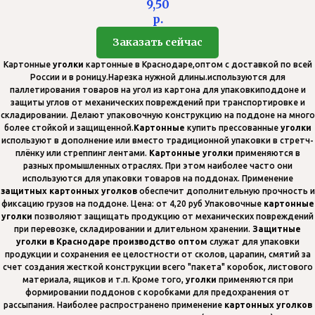
9,50
р.
Заказать сейчас
Картонные
уголки
картонные в Краснодаре,оптом с доставкой по всей
России и в роницу.Нарезка нужной длины.используются для
паллетирования товаров на угол из картона для упаковкиподдоне и
защиты углов от механических повреждений при транспортировке и
складировании. Делают упаковочную конструкцию на поддоне на много
более стойкой и защищенной.
Картонные
купить прессованные
уголки
используют в дополнение или вместо традиционной упаковки в стретч-
плёнку или стреппинг лентами.
Картонные
уголки
применяются в
разных промышленных отраслях. При этом наиболее часто они
используются для упаковки товаров на поддонах. Применение
защитных
картонных
уголков
обеспечит дополнительную прочность и
фиксацию грузов на поддоне. Цена: от 4,20 руб Упаковочные
картонные
уголки
позволяют защищать продукцию от механических повреждений
при перевозке, складировании и длительном хранении.
Защитные
уголки в Краснодаре производство оптом
служат для упаковки
продукции и сохранения ее целостности от сколов, царапин, смятий за
счет создания жесткой конструкции всего "пакета" коробок, листового
материала, ящиков и т.п. Кроме того,
уголки
применяются при
формировании поддонов с коробками для предохранения от
рассыпания. Наиболее распространено применение
картонных
уголков